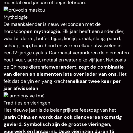
meestal eind januari of begin februari.
Mythologie
De maankalender is nauw verbonden met de
horoscoop
en mythologie
. Elk jaar heeft een ander dier,
waarbij de rat, buffel, tijger, konijn, draak, slang, paard,
schaap, aap, haan, hond en varken elkaar afwisselen in
een 12-jarige cyclus. Daarnaast veranderen de elementen
hout, vuur, aarde, metaal en water elke vijf jaar. Net zoals
de Chinese dierenriem
verandert, zegt de combinatie
van dieren en elementen iets over ieder van ons
. Het
feit dat de yin en yang krachten
elkaar twee keer per
jaar afwisselen
Tradities en vieringen
Het nieuwe jaar is de belangrijkste feestdag van het
jaar
in China en wordt dan ook dienovereenkomstig
gevierd. Symbolisch zijn de grootse vieringen,
vuurwerk en lantaarns. Deze vieringen duren 15