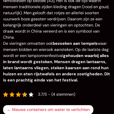
familieleden op bezoek [43]. Het is ook de tijd waarin
mensen traditionele zijden kleding dragen (rood en goud,
natuurlijk). Men gelooft dat rotjes en allerlei soorten
vuurwerk boze geesten verdrijven. Daarom zijn ze een
belangrijk onderdeel van vieringen en optochten. De
draak wordt in China vereerd en is een symbool van
China.
De vieringen omvatten ook
bezoeken aan tempels
waar
mensen bidden en wierook aansteken. Op de laatste dag
wordt er een lampionnenfestival
gehouden waarbij alles
in brand wordt gestoken. Mensen dragen lantaarns,
laten lantaarns vliegen, steken kaarsen aan rond hun
huizen en eten rijstwafels en andere zoetigheden. Dit
is een prachtig einde van het festival.
3.7/5 - (4 stemmen)
Bericht
Nieuwe containers om water te verlichten