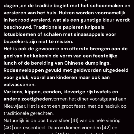
dagen
,
en de traditie begint met het schoonmaken en
versieren
van het huis
. Huizen worden voornamelijk
in het rood versierd, wat als een gunstige kleur wordt
beschouwd. Traditionele papieren knipsels,
lotusbloemen of schalen met sinaasappels voor
bezoekers zijn niet te missen.
Het is ook de gewoonte om offers
te brengen aan de
god van het koken
in de vorm van een feestelijke
lunch of de bereiding van Chinese dumplings.
Rode
enveloppen gevuld met geld
worden uitgedeeld
voor geluk, vooral aan kinderen maar ook aan
volwassenen.
Varkens, kippen, eenden, kleverige rijstwafels en
andere zoetigheden
vormen het diner voorafgaand aan
Nieuwjaar. Het is echt een groot feest, met de nadruk op
traditionele gerechten.
Natuurlijk is de positieve sfeer [41] van de hele viering
[40] ook essentieel. Daarom komen vrienden [42] en