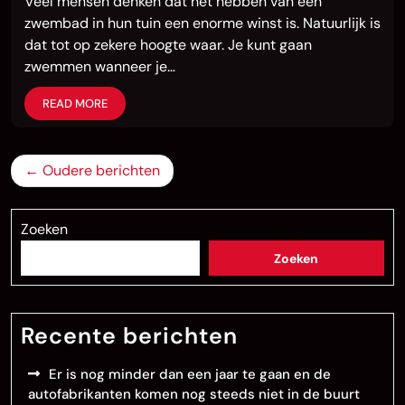
Veel mensen denken dat het hebben van een
zwembad in hun tuin een enorme winst is. Natuurlijk is
dat tot op zekere hoogte waar. Je kunt gaan
zwemmen wanneer je…
READ MORE
Berichtennavigatie
Oudere berichten
Zoeken
Zoeken
Recente berichten
Er is nog minder dan een jaar te gaan en de
autofabrikanten komen nog steeds niet in de buurt