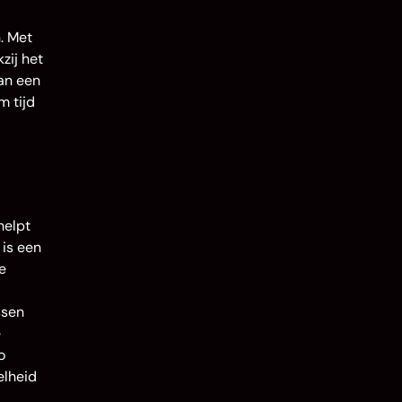
. Met
zij het
an een
m tijd
helpt
 is een
e
ssen
e
o
elheid