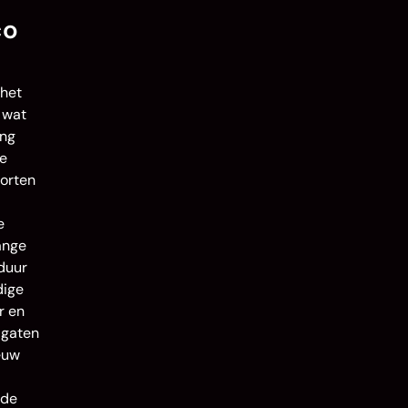
co
 het
 wat
ang
te
oorten
e
ange
duur
dige
r en
 gaten
euw
 de