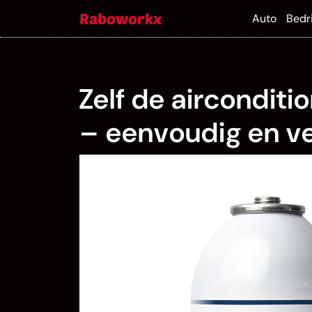
Skip
Raboworkx
Auto
Bedri
to
content
Zelf de airconditi
– eenvoudig en ve