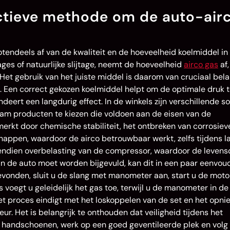
ctieve methode om de auto-air
rotendeels af van de kwaliteit en de hoeveelheid koelmiddel in
ages of natuurlijke slijtage, neemt de hoeveelheid
airco gas
af,
 Het gebruik van het juiste middel is daarom van cruciaal bel
. Een correct gekozen koelmiddel helpt om de optimale druk 
ert een langdurig effect. In de winkels zijn verschillende s
aam producten te kiezen die voldoen aan de eisen van de
rkt door chemische stabiliteit, het ontbreken van corrosiev
ppen, waardoor de airco betrouwbaar werkt, zelfs tijdens l
vendien overbelasting van de compressor, waardoor de levens
an de auto moet worden bijgevuld, kan dit in een paar eenvou
evonden, sluit u de slang met manometer aan, start u de moto
 voegt u geleidelijk het gas toe, terwijl u de manometer in de
Het proces eindigt met het loskoppelen van de set en het opni
eur. Het is belangrijk te onthouden dat veiligheid tijdens het
e handschoenen, werk op een goed geventileerde plek en volg