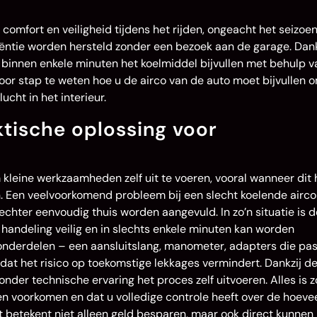
comfort en veiligheid tijdens het rijden, ongeacht het seizoen
iëntie worden hersteld zonder een bezoek aan de garage. Dank
binnen enkele minuten het koelmiddel bijvullen met behulp v
oor stap te weten hoe u de airco van de auto moet bijvullen o
ucht in het interieur.
ktische oplossing voor
kleine werkzaamheden zelf uit te voeren, vooral wanneer dit 
. Een veelvoorkomend probleem bij een slecht koelende airco
echter eenvoudig thuis worden aangevuld. In zo’n situatie is d
handeling veilig en in slechts enkele minuten kan worden
 onderdelen – een aansluitslang, manometer, adapters die pa
dat het risico op toekomstige lekkages vermindert. Dankzij d
der technische ervaring het proces zelf uitvoeren. Alles is z
n voorkomen en dat u volledige controle heeft over de hoeve
t betekent niet alleen geld besparen, maar ook direct kunnen