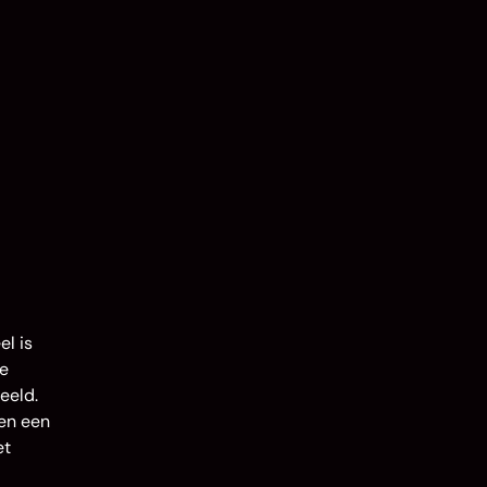
el is
de
eeld.
en een
et