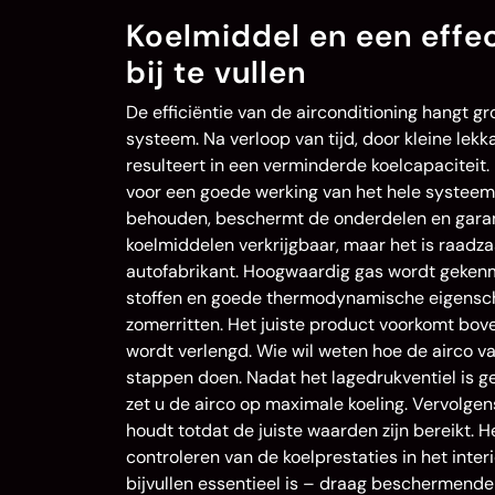
Koelmiddel en een effe
bij te vullen
De efficiëntie van de airconditioning hangt g
systeem. Na verloop van tijd, door kleine lekk
resulteert in een verminderde koelcapaciteit.
voor een goede werking van het hele systeem
behouden, beschermt de onderdelen en garande
koelmiddelen verkrijgbaar, maar het is raadz
autofabrikant. Hoogwaardig gas wordt gekenme
stoffen en goede thermodynamische eigenscha
zomerritten. Het juiste product voorkomt bo
wordt verlengd. Wie wil weten hoe de airco v
stappen doen. Nadat het lagedrukventiel is g
zet u de airco op maximale koeling. Vervolgens
houdt totdat de juiste waarden zijn bereikt. 
controleren van de koelprestaties in het interi
bijvullen essentieel is – draag beschermend