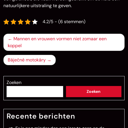
natuurlijkere uitstraling te geven.
4.2/5 - (6 stemmen)
Bericht
Mannen en vrouwen vormen niet zomaar een
navigatie
koppel
Báječné motokáry
Zoeken
Zoeken
Recente berichten