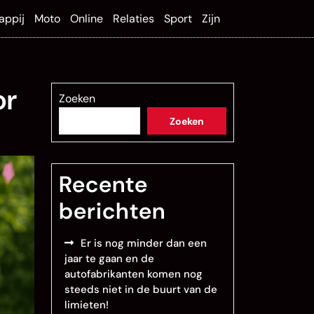
appij
Moto
Online
Relaties
Sport
Zijn
or
Zoeken
Zoeken
Recente
berichten
Er is nog minder dan een
jaar te gaan en de
autofabrikanten komen nog
steeds niet in de buurt van de
limieten!