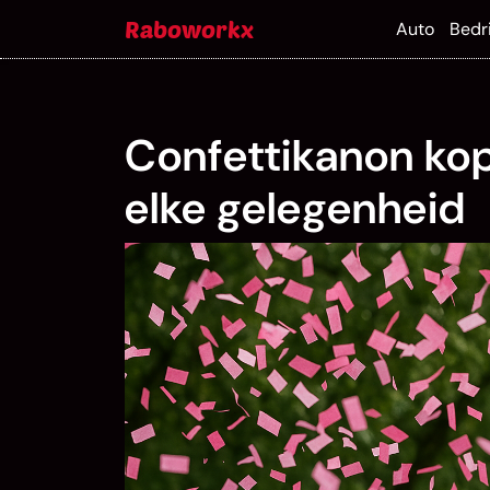
Skip
Raboworkx
Auto
Bedri
to
content
Confettikanon kope
elke gelegenheid