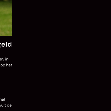
geld
n, in
 op het
nal
vult de