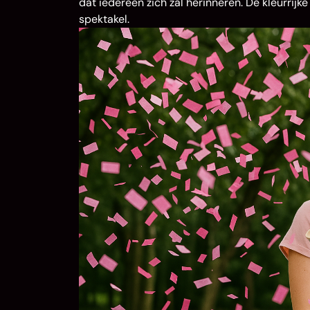
dat iedereen zich zal herinneren. De kleurrij
spektakel.