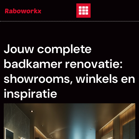
Skip
Raboworkx
to
content
Jouw complete
badkamer renovatie:
showrooms, winkels en
inspiratie