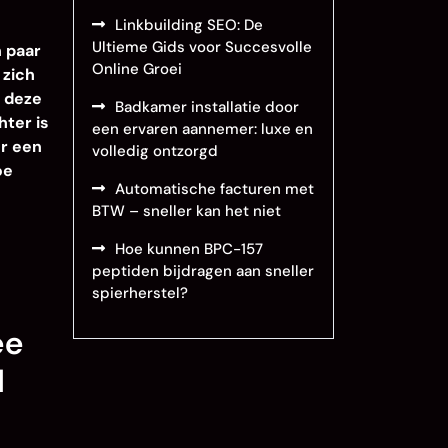
Linkbuilding SEO: De
Ultieme Gids voor Succesvolle
 paar
Online Groei
 zich
s deze
Badkamer installatie door
ter is
een ervaren aannemer: luxe en
er een
volledig ontzorgd
oe
Automatische facturen met
BTW – sneller kan het niet
Hoe kunnen BPC-157
peptiden bijdragen aan sneller
spierherstel?
ee
H