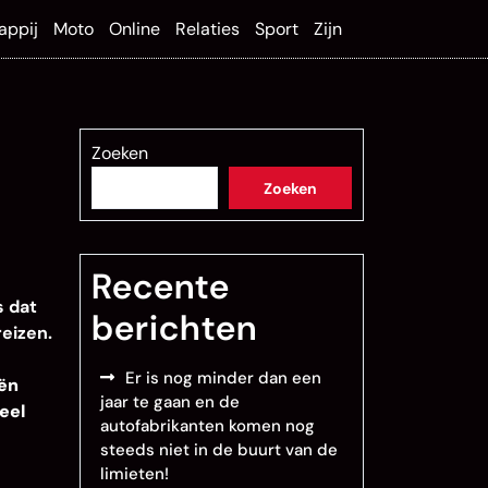
appij
Moto
Online
Relaties
Sport
Zijn
Zoeken
Zoeken
Recente
s dat
berichten
reizen.
Er is nog minder dan een
ën
jaar te gaan en de
eel
autofabrikanten komen nog
steeds niet in de buurt van de
limieten!