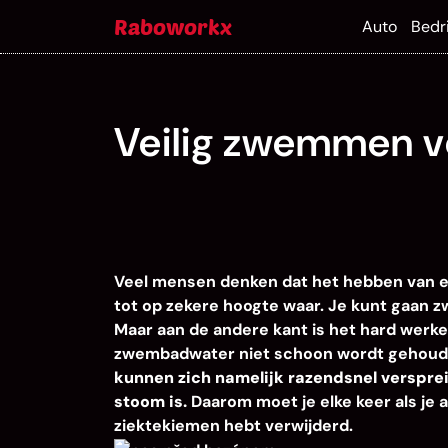
Skip
Raboworkx
Auto
Bedri
to
content
Veilig zwemmen vo
Veel mensen denken dat het hebben van ee
tot op zekere hoogte waar. Je kunt gaan z
Maar aan de andere kant is het hard wer
zwembadwater niet schoon wordt gehoude
kunnen zich namelijk razendsnel verspreid
stoom is.
Daarom moet je elke keer als je 
ziektekiemen hebt verwijderd.