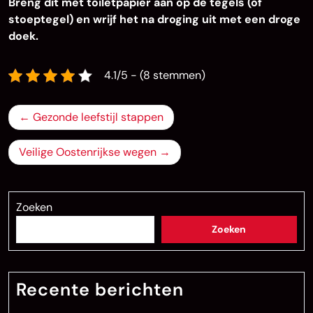
Breng dit met toiletpapier aan op de tegels (of
stoeptegel) en wrijf het na droging uit met een droge
doek.
4.1/5 - (8 stemmen)
Bericht
Gezonde leefstijl stappen
navigatie
Veilige Oostenrijkse wegen
Zoeken
Zoeken
Recente berichten