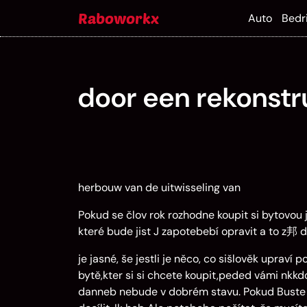
Skip
Raboworkx
Auto
Bedri
to
content
door een rekonst
herbouw van de uitwisseling van
Pokud se člov rok rozhodne koupit si bytovou 
které bude jist J zapotebebí opravit a to z邦 
je jasné, še jestli je něco, co sišlověk upraví
bytě,kter si si chcete koupit,peded vámi nkkd
danneb nebude v dobrém stavu. Pokud Buste si