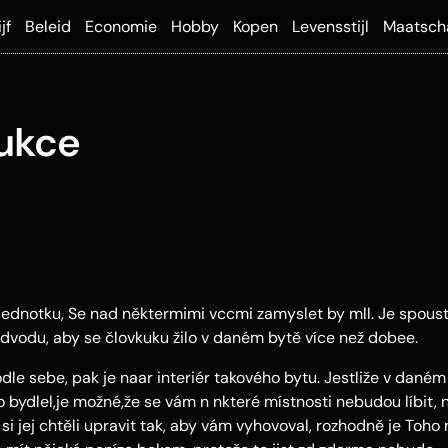
jf
Beleid
Economie
Hobby
Kopen
Levensstijl
Maatsch
rukce
jednotku, Se nad některmimi vccmi zamyslet by mll. Je spoust
ddvodu, aby se človkuku žilo v daném bytě více než dobee.
 podle sebe, pak je naar interiér takového bytu. Jestliže v daném
o bydlel,je možné,že se vám n nkteré místnosti nebudou líbit,
 jej chtěli upravit tak, aby vám vyhovoval, rozhodně je Toho