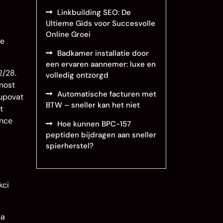
Linkbuilding SEO: De
Ultieme Gids voor Succesvolle
Online Groei
de
Badkamer installatie door
een ervaren aannemer: luxe en
2/28.
volledig ontzorgd
nost
Automatische facturen met
tupovat
BTW – sneller kan het niet
t
ánce
Hoe kunnen BPC-157
peptiden bijdragen aan sneller
spierherstel?
kci
na