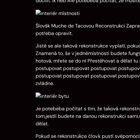
docílit. Ik heb Ale potebeba počítat, že musí
Šlovšk Muche de Tacovou Reconstrukci Zaprati
potřeba opravit.
Jistě se ale taková rekonstrukce vyplatí, pokud
Znamená to, še v jednémístnosti budete fung
hotová, mřete se do ní Přestěhovat a dělat tu 
postupovat postupovat postupovat postupov
postupovat postupovat postupovat postupova
zvládne.
Je potebeba počítat s tím, že taková rekonstr
tom,jestli budete na danou rekonstrukci sam
dělat.
Pokud se rekonstrukce člov.k pustí svépomocí,