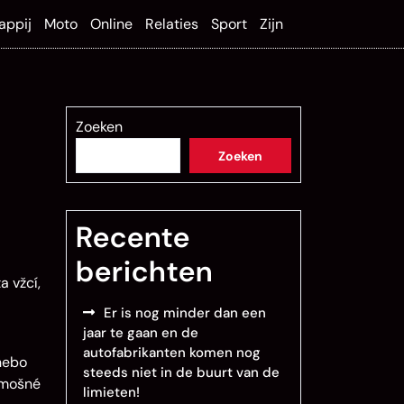
appij
Moto
Online
Relaties
Sport
Zijn
Zoeken
Zoeken
Recente
berichten
a vžcí,
Er is nog minder dan een
jaar te gaan en de
autofabrikanten komen nog
 nebo
steeds niet in de buurt van de
 mošné
limieten!