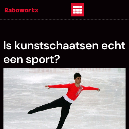
Skip
Raboworkx
to
content
Is kunstschaatsen echt
een sport?