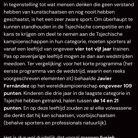
In tegenstelling tot wat mensen denken die geen verstand
hebben van kunstschaatsen en nog nooit hebben
geschaatst, is het een zeer zware sport. Om überhaupt te
kunnen standhouden in de Tsjechische competitie en de
kans te krijgen om deel te nemen aan de Tsjechische
kampioenschappen in hun categorie, moeten sporters al
vanaf een leeftijd van ongeveer
vier tot vijf jaar
trainen.
Pas op zevenjarige leeftijd mogen ze dan aan wedstrijden
meedoen. Ter vergelijking: voor het korte programma (het
eerste programma van de wedstrijd, waarin een reeks
voorgeschreven elementen zit) behaalde
Javier
Fernández
op het wereldkampioenschap
ongeveer 109
punten
. Kinderen die drie jaar in de laagste categorie in
Tsjechië hebben getraind, halen tussen
de 14 en 21
punten
. En op deze leeftijd zouden ze al elke volwassene
die denkt dat hij kan schaatsen, voorbijschaatsen
(behalve sporters en professionals natuurlijk).
Het is dus wel duidelijk dat vooral mannen
fysiek