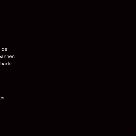
n de
kpannen
schade
w
es.