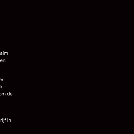
laim
en.
er
ek
 om de
jf in