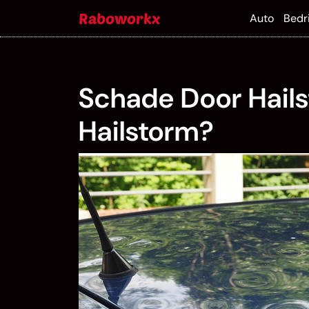
Skip
Raboworkx
Auto
Bedri
to
content
Schade Door Hail
Hailstorm?