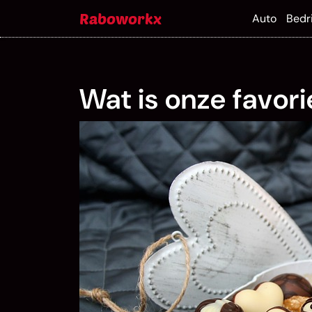
Skip
Raboworkx
Auto
Bedri
to
content
Wat is onze favori