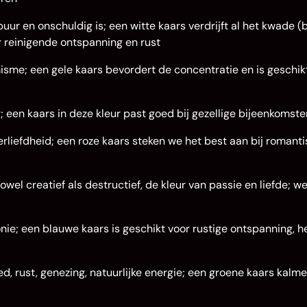
puur en onschuldig is; een witte kaars verdrijft al het kwade (
r reinigende ontspanning en rust
isme; een gele kaars bevordert de concentratie en is geschi
 een kaars in deze kleur past goed bij gezellige bijeenkomste
erliefdheid; een roze kaars steken we het best aan bij romant
owel creatief als destructief, de kleur van passie en liefde; w
onie; een blauwe kaars is geschikt voor rustige ontspanning, h
ed, rust, genezing, natuurlijke energie; een groene kaars kalme