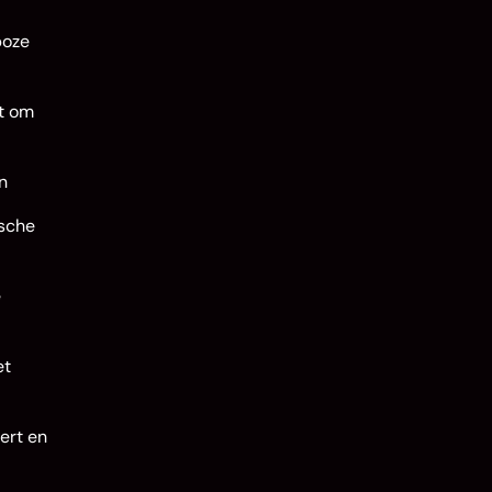
boze
kt om
n
ische
e
et
ert en