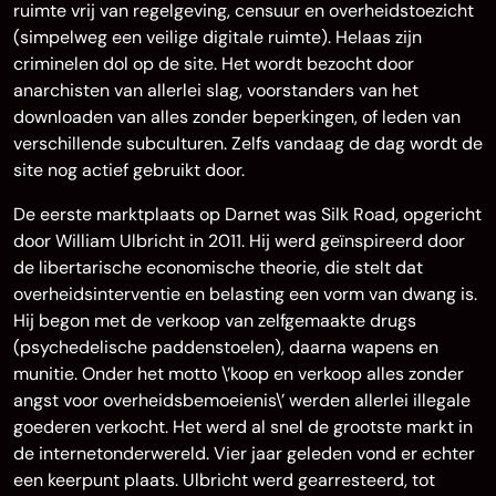
ruimte vrij van regelgeving, censuur en overheidstoezicht
(simpelweg een veilige digitale ruimte). Helaas zijn
criminelen dol op de site. Het wordt bezocht door
anarchisten van allerlei slag, voorstanders van het
downloaden van alles zonder beperkingen, of leden van
verschillende subculturen. Zelfs vandaag de dag wordt de
site nog actief gebruikt door.
De eerste marktplaats op Darnet was Silk Road, opgericht
door William Ulbricht in 2011. Hij werd geïnspireerd door
de libertarische economische theorie, die stelt dat
overheidsinterventie en belasting een vorm van dwang is.
Hij begon met de verkoop van zelfgemaakte drugs
(psychedelische paddenstoelen), daarna wapens en
munitie. Onder het motto \’koop en verkoop alles zonder
angst voor overheidsbemoeienis\’ werden allerlei illegale
goederen verkocht. Het werd al snel de grootste markt in
de internetonderwereld. Vier jaar geleden vond er echter
een keerpunt plaats. Ulbricht werd gearresteerd, tot