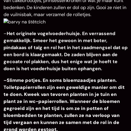
van cakebroodjes, prinsessenkronen of wat je maar kunt
bedenken. De kinderen zullen er dol op zijn. Gooi ze niet in
de vuilnisbak, maar verzamel de rolletjes.
–
Het originele vogelvoederhuisje. En verrassend
gemakkelijk. Smeer het gewoon in met boter,
pindakaas of talg en rol het in het zaadmengsel dat op
een bord is klaargemaakt. De zaden blijven aan de
gecoate rol plakken, dus het enige wat je hoeft te
doen is het voederhuisje buiten ophangen.
–
Slimme potjes. En soms bloemzaadjes planten.
Toiletpapierrollen zijn een geweldige manier om dit
te doen. Kweek van tevoren planten in je tuin en
plant ze in wc-papierrollen. Wanneer de bloemen
gegroeid zijn en het tijd is om ze in potten of
bloembedden te planten, zullen ze na verloop van
tijd vergaan en kunnen ze samen met de rol in de
grond worden gestopt.