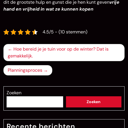
dit de grootste hulp en gunst die je hen kunt geven
vrije
hand en vrijheid in wat ze kunnen kopen
4.5/5 - (10 stemmen)
Bericht
Hoe bereid je je tuin voor op de winter? Dat is
navigatie
gemakkelijk.
Planningsproces
Zoeken
Zoeken
Recente berichten