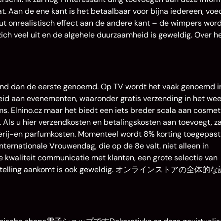
at. Aan de ene kant is het betaalbaar voor bijna iedereen, voe
ut onrealistisch effect aan de andere kant – de wimpers wor
 zich veel uit en de algehele duurzaamheid is geweldig. Over h
d dan de eerste genoemd. Op TV wordt het vaak genoemd i
eid aan evenementen, waaronder gratis verzending in het we
. Elnino.cz maar het biedt een iets breder scala aan cosmet
s. Als u hier verzendkosten en betalingskosten aan toevoegt, za
erij-en parfumkosten. Momenteel wordt 8% korting toegepast
ternationale Vrouwendag, die op de 8e valt. niet alleen in
e kwaliteit communicatie met klanten, een grote selectie van
uw bestelling aankomt is ook geweldig. オンラインストアの全体的