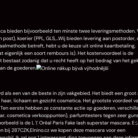
ca bieden bijvoorbeeld ten minste twee leveringsmethoden. 
 post), koerier (PPL, GLS,…Wij bieden levering aan postorder, 
lmethode betreft, hebt u de keuze uit online kaartbetaling,
 eigenlijk een soort rembours is). Het kostenvoordeel is de
et bestaat zodanig dat u recht heeft op het bedrag van het ge
van de goederen.
s een van de beste in zijn vakgebied. Het biedt een groot 
haar, lichaam en gezicht cosmetica. Het grootste voordeel v
t. Ten eerste hebben ze constante actie op goederen, verschil
aar, cosmetica verkooppunten), parfumtesters tegen zeer gun
oorbeeld is de L \’ Oréal Paris Fake lash superstar mascara.
pen bij 287CZK,Elnino.cz we kopen deze mascara voor een
erschil. Ik zal nog 1 interessant ding toevoegen aan deze inform