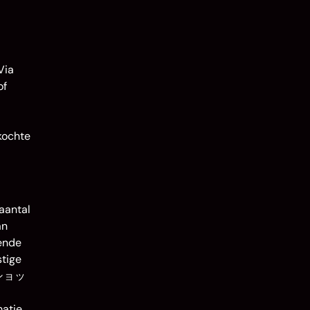
Via
of
kochte
aantal
an
lende
stige
 Eショッ
atie.