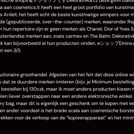
ktronische shops電子ショップですDekorativka.cz deze gevirtualis
a aan cosmetics.It heeft een heel groot portfolio van kunstma
Ardell, het heeft echt de beste kunstmatige wimpers voor mi
nde (gepubliceerde, over-the-counter) merken, waaronder Re
hun repertoire zijn er geen merken als Chanel, Dior of Yves S
uitenlandse merken aan, zoals carmex en The Balm. Dekorativ
ld. Ik kan bijvoorbeeld al hun producten vinden. eショップElnino.
et een 3/5.
tionaire groothandel. Afgezien van het feit dat deze online wi
dat ze duurdere merken imiteren (bijv. je Minimum bestellin
tick bestellen bij 130czk, maar ik moet andere producten kiezen
en liever overstappen naar een andere elektronische winkel.
ry bag, maar dit is eigenlijk een geschenk om te kopen met e
 Een ander voordeel is het brede scala aan cosmetische borste
rekken voor de verkoop van de “kopieerapparaat” en het mini