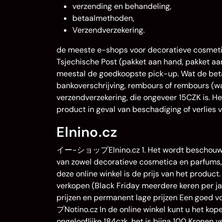
verzending en behandeling,
betaalmethoden,
Verzendverzekering.
de meeste e-shops voor decoratieve cosmeti
Tsjechische Post (pakket aan hand, pakket aan
meestal de goedkoopste pick-up. Wat de betaa
bankoverschrijving, rembours of rembours (wat
verzendverzekering, die ongeveer 15CZK is. H
product in geval van beschadiging of verlies 
Elnino.cz
イー-ショップElnino.cz 1. Het wordt beschouwd al
van zowel decoratieve cosmetica en parfums, 
deze online winkel is de prijs van het produc
verkopen (Black Friday meerdere keren per j
prijzen en permanent lage prijzen Een goed v
プNotino.cz In de online winkel kunt u het ko
ongelooflijke 184czk, het is bijna 100 Kronen v