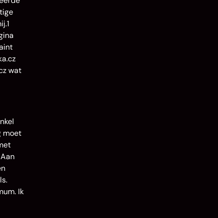
eerde
tige
j.1
gina
aint
ka.cz
cz wat
nkel
g moet
 met
 Aan
en
ls.
mum. Ik