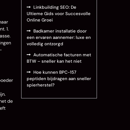
Linkbuilding SEO: De
Ultieme Gids voor Succesvolle
Online Groei
naar
t. 1.
Badkamer installatie door
lasse.
een ervaren aannemer: luxe en
tingen
volledig ontzorgd
-
Automatische facturen met
BTW – sneller kan het niet
Hoe kunnen BPC-157
peptiden bijdragen aan sneller
 poeder
spierherstel?
jn.
 met de
eft