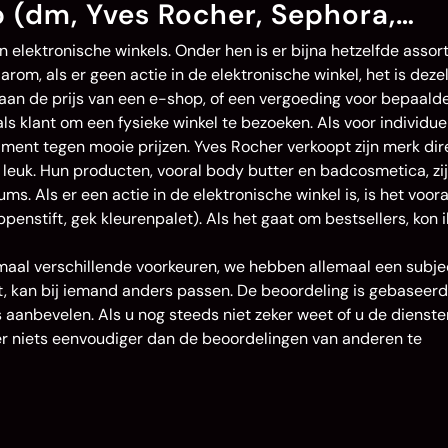
 (dm, Yves Rocher, Sephora,…
 elektronische winkels. Onder hen is er bijna hetzelfde assor
rom, als er geen actie in de elektronische winkel, het is deze
en aan de prijs van een e-shop, of een vergoeding voor bepaald
ls klant om een fysieke winkel te bezoeken. Als voor individue
ment tegen mooie prijzen. Yves Rocher verkoopt zijn merk dire
t leuk. Hun producten, vooral body butter en badcosmetica, zij
ms. Als er een actie in de elektronische winkel is, is het voora
enstift, gek kleurenpalet). Als het gaat om bestsellers, kon i
emaal verschillende voorkeuren, we hebben allemaal een subje
ast, kan bij iemand anders passen. De beoordeling is gebaseer
s aanbevelen. Als u nog steeds niet zeker weet of u de dienst
 er niets eenvoudiger dan de beoordelingen van anderen te