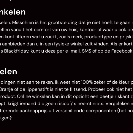
nkelen
elen. Misschien is het grootste ding dat je niet hoeft te gaan 
ellen vanuit het comfort van uw huis, kantoor of waar u ook ben
n kunt filteren wat u zoekt, zoals merk, producttype en prijsk
aanbieden dan u in een fysieke winkel zult vinden. Als er kor
ls Blackfriday, kunt u deze per e-mail, SMS of op de Facebook
elen
dingen niet aan te raken. Ik weet niet 100% zeker of de kleur
anje of de lippenstift is niet te flitsend. Probeer ook niet het
duct. Online winkelen kan in dit opzicht een beetje riskant zi
t, krijgt iemand die geen risico \’ s neemt niets. Vergeleken
ulterende aankoopprijs uit verschillende componenten (het ho
igen):