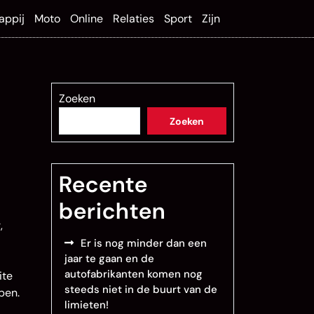
appij
Moto
Online
Relaties
Sport
Zijn
Zoeken
Zoeken
Recente
berichten
,
Er is nog minder dan een
jaar te gaan en de
autofabrikanten komen nog
ite
steeds niet in de buurt van de
pen.
limieten!