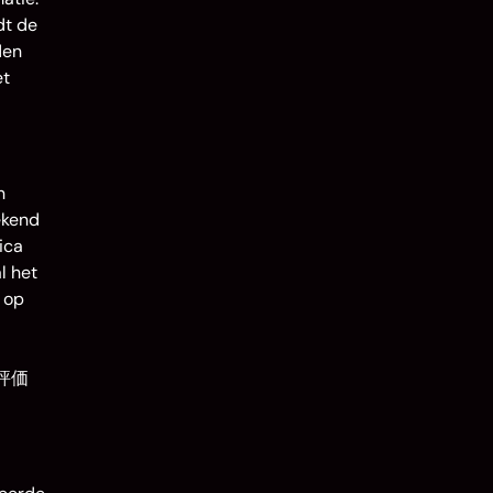
dt de
den
et
n
ekend
ica
l het
 op
な評価