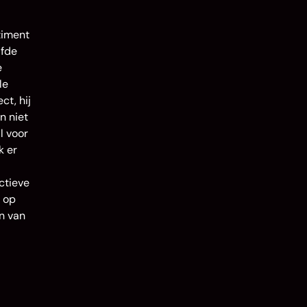
timent
lfde
e
le
ct, hij
n niet
l voor
k er
ctieve
d op
en van