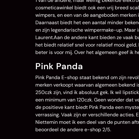
1 van de andere, maar weinig bekende ele
cosmeticawinkel biedt ook een vrij breed scal
wimpers, en een van de aangeboden merken is 
Daarnaast biedt het een aantal minder beke
en zijn legendarische wimpermake-up. Maar in 
Laurent.Aan de andere kant bieden ze vaak b
het biedt relatief snel voor relatief mooi ge
beter is voor mij. Over het algemeen geef ik h
Pink Panda
Pink Panda E-shop staat bekend om zijn revolu
merken verkoopt waarvan algemeen bekend is 
250czk zijn, vind ik absoluut gek. Ik wil lips
een minimum van 120czk. Geen wonder dat vel
de positieve kant biedt Pink Panda een myste
verrassing. Vaak zijn er verschillende acties.
Niettemin moet ik een deel van de punten aft
beoordeel de andere e-shop 2/5.